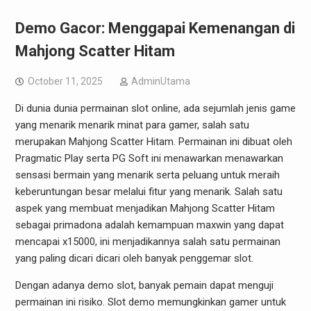
Demo Gacor: Menggapai Kemenangan di
Mahjong Scatter Hitam
October 11, 2025
AdminUtama
Di dunia dunia permainan slot online, ada sejumlah jenis game
yang menarik menarik minat para gamer, salah satu
merupakan Mahjong Scatter Hitam. Permainan ini dibuat oleh
Pragmatic Play serta PG Soft ini menawarkan menawarkan
sensasi bermain yang menarik serta peluang untuk meraih
keberuntungan besar melalui fitur yang menarik. Salah satu
aspek yang membuat menjadikan Mahjong Scatter Hitam
sebagai primadona adalah kemampuan maxwin yang dapat
mencapai x15000, ini menjadikannya salah satu permainan
yang paling dicari dicari oleh banyak penggemar slot.
Dengan adanya demo slot, banyak pemain dapat menguji
permainan ini risiko. Slot demo memungkinkan gamer untuk