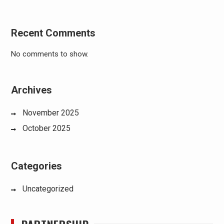
Recent Comments
No comments to show.
Archives
November 2025
October 2025
Categories
Uncategorized