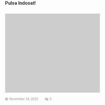
Pulsa Indosat!
November 24, 2025
0