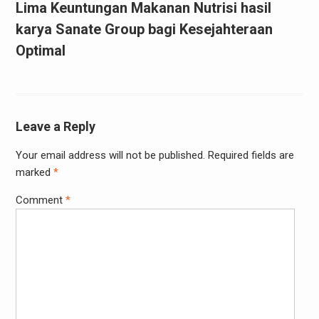
Lima Keuntungan Makanan Nutrisi hasil
karya Sanate Group bagi Kesejahteraan
Optimal
Leave a Reply
Your email address will not be published.
Required fields are
marked
*
Comment
*