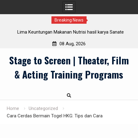
Breaking News
t!
Lima Keuntungan Makanan Nutrisi hasil karya Sanate
Group bagi Kesejahteraan Optimal
08 Aug, 2026
Skip
Stage to Screen | Theater, Film
to
content
& Acting Training Programs
Home
Uncategorized
Cara Cerdas Bermain Togel HKG: Tips dan Cara