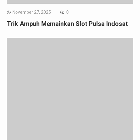
November 27, 2025
0
Trik Ampuh Memainkan Slot Pulsa Indosat