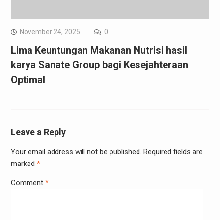
November 24, 2025
0
Lima Keuntungan Makanan Nutrisi hasil
karya Sanate Group bagi Kesejahteraan
Optimal
Leave a Reply
Your email address will not be published.
Required fields are
marked
*
Comment
*